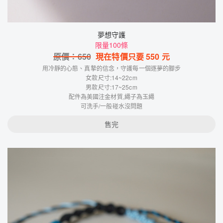
夢想守護
限量100條
原價：
650
現在特價只要
550
元
用冷靜的心態、真摯的信念，守護每一個逐夢的腳步
女款尺寸:14~22cm
男款尺寸:17~25cm
配件為美國注金材質,繩子為玉繩
可洗手/一般碰水沒問題
售完