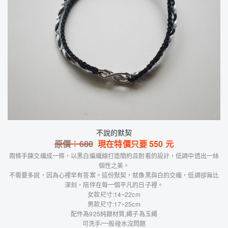
不說的默契
原價：
680
現在特價只要
550
元
兩條手鍊交織成一條，以黑白編織線打造簡約且耐看的設計，低調中透出一絲
個性之美。
不需要多說，因為心裡早有答案。這份默契，就像黑與白的交織，低調卻無比
深刻，陪伴在每一個平凡的日子裡。
女款尺寸:14~22cm
男款尺寸:17~25cm
配件為925純銀材質,繩子為玉繩
可洗手/一般碰水沒問題