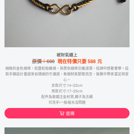
被財氣纏上
原價：
680
現在特價只要
588
元
細緻的金色線條，如靈蛇般纏繞，與黑色線條交織成環，低調中透著奢華。這
款手鍊設計靈感來自環繞的守護感，象徵財氣緊隨而至，無聲中帶來富足與安
心。
女款尺寸:14~22cm
男款尺寸:17~25cm
配件為美國注金材質,繩子為玉繩
可洗手/一般碰水沒問題
選購