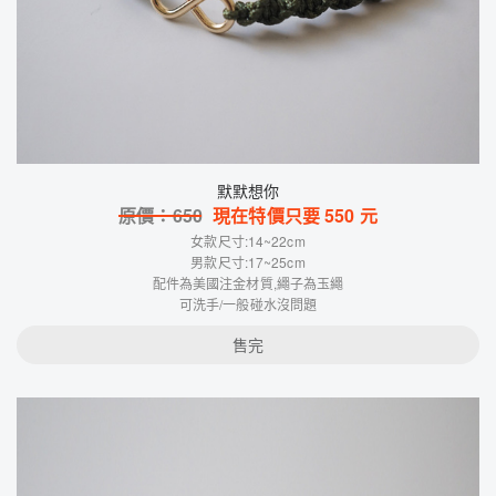
默默想你
原價：
650
現在特價只要
550
元
女款尺寸:14~22cm
男款尺寸:17~25cm
配件為美國注金材質,繩子為玉繩
可洗手/一般碰水沒問題
售完