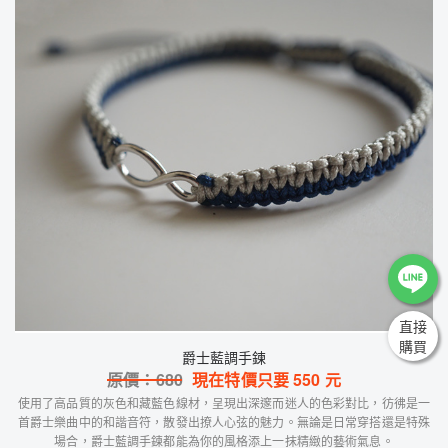
直接
購買
爵士藍調手鍊
原價：
680
現在特價只要
550
元
使用了高品質的灰色和藏藍色線材，呈現出深邃而迷人的色彩對比，彷彿是一
首爵士樂曲中的和諧音符，散發出撩人心弦的魅力。無論是日常穿搭還是特殊
場合，爵士藍調手鍊都能為你的風格添上一抹精緻的藝術氣息。