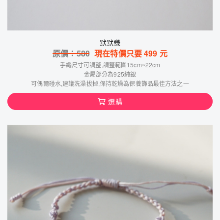
默默賺
原價：
580
現在特價只要
499
元
手繩尺寸可調整,調整範圍15cm~22cm
金屬部分為925純銀
可偶爾碰水,建議洗澡拔掉,保持乾燥為保養飾品最佳方法之一
選購