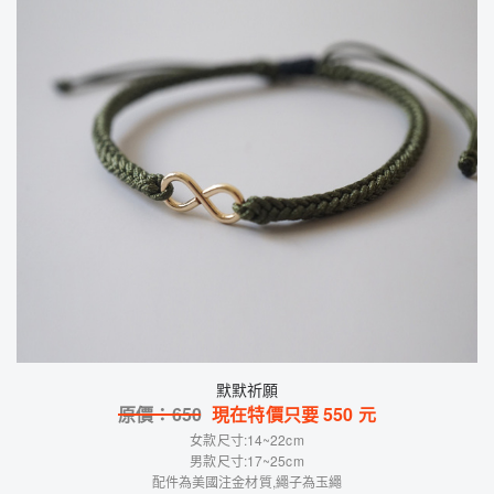
默默祈願
原價：
650
現在特價只要
550
元
女款尺寸:14~22cm
男款尺寸:17~25cm
配件為美國注金材質,繩子為玉繩