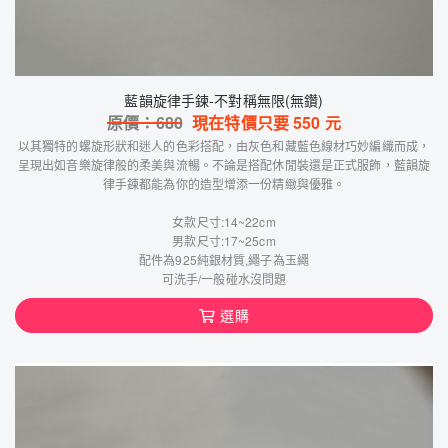
藍韻旋律手鍊-不對稱無限(無鑽)
原價：
680
現在特價只要
550
元
以其獨特的螺旋形狀和迷人的色彩搭配，由灰色和藏藍色線材巧妙編織而成，
呈現出如音樂旋律般的柔美與流暢。不論是搭配休閒裝還是正式服飾，藍韻旋
律手鍊都能為你的造型增添一份精緻與優雅。
女款尺寸:14~22cm
男款尺寸:17~25cm
配件為925純銀材質,繩子為玉繩
可洗手/一般碰水沒問題
選購