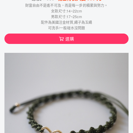
財富自由不是遙不可及，而是每一步的積累與努力。
女款尺寸:14~22cm
男款尺寸:17~25cm
配件為美國注金材質,繩子為玉繩
可洗手/一般碰水沒問題
選購