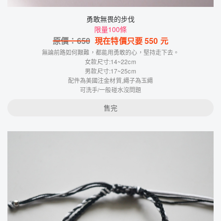
勇敢無畏的步伐
限量100條
原價：
650
現在特價只要
550
元
無論前路如何艱難，都能用勇敢的心，堅持走下去。
女款尺寸:14~22cm
男款尺寸:17~25cm
配件為美國注金材質,繩子為玉繩
可洗手/一般碰水沒問題
售完