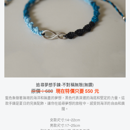
追尋夢想手鍊-不對稱無限(無鑽)
原價：
680
現在特價只要
550
元
藍色象徵著無垠的海洋和無盡的夢想，黑色代表深邃的海底和堅定的力量。這
款手鍊是夏日的完美配飾，讓你在追尋夢想的旅程中，感受到海洋的自由和廣
闊。
女款尺寸:14~22cm
男款尺寸:17~25cm