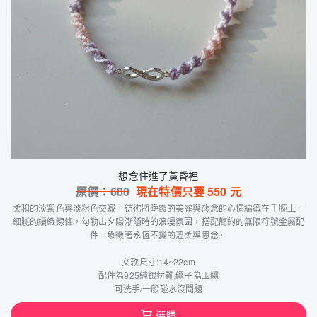
想念住進了黃昏裡
原價：
680
現在特價只要
550
元
柔和的淡紫色與淡粉色交織，彷彿將晚霞的美麗與想念的心情編織在手腕上。
細膩的編織線條，勾勒出夕陽漸隱時的浪漫氛圍，搭配簡約的無限符號金屬配
件，象徵著永恆不變的溫柔與思念。
女款尺寸:14~22cm
配件為925純銀材質,繩子為玉繩
可洗手/一般碰水沒問題
選購